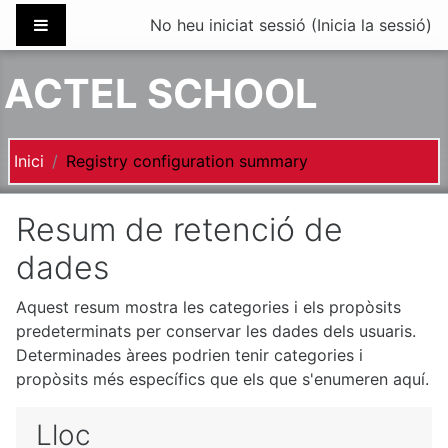
Vés al contingut principal
Panell lateral
No heu iniciat sessió (
Inicia la sessió
)
ACTEL SCHOOL
Inici
Registry configuration summary
Resum de retenció de
dades
Aquest resum mostra les categories i els propòsits
predeterminats per conservar les dades dels usuaris.
Determinades àrees podrien tenir categories i
propòsits més específics que els que s'enumeren aquí.
Lloc